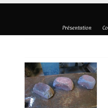
Présentation
Co
lingot wootz for