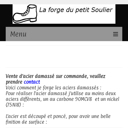
Menu
Présentation
Les aciers damassé
Couteaux disponibles
Stages de fabrication couteaux
Vente d’acier damassé sur commande, veuillez
prendre
contact
Contact
Voici comment je forge les aciers damassés :
Pour réaliser l’acier damassé j’utilise au moins deux
aciers différents, un au carbone 90MCV8 et un nickel
(75NI8) :
L’acier est découpé et poncé, pour avoir une belle
finition de surface :