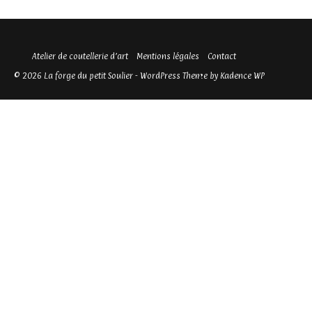
Atelier de coutellerie d’art
Mentions légales
Contact
© 2026 La forge du petit Soulier - WordPress Theme by
Kadence WP