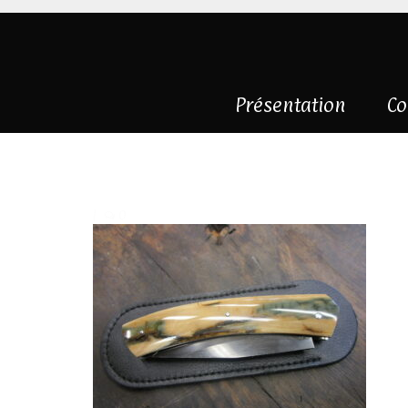
Présentation
Co
IMG_0348
|
0