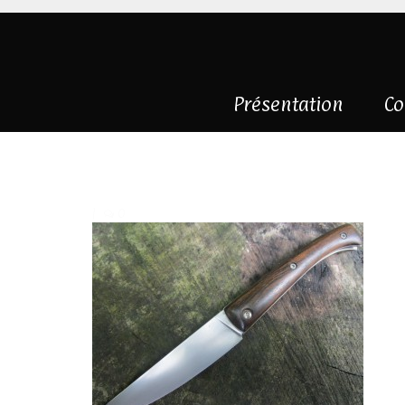
Présentation
Co
couteau-piémont
|
0