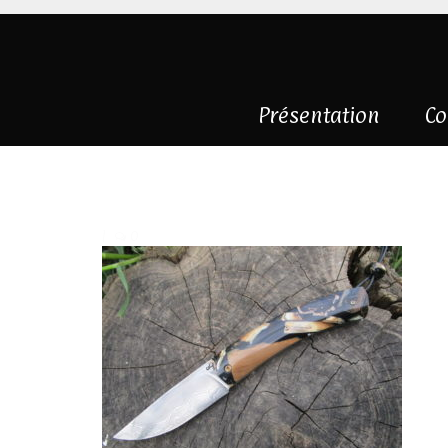
Présentation
Co
IMG_5329
|
0