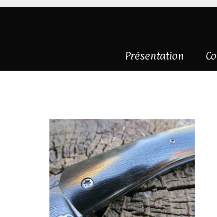
Présentation
Co
IMG_7005
|
0