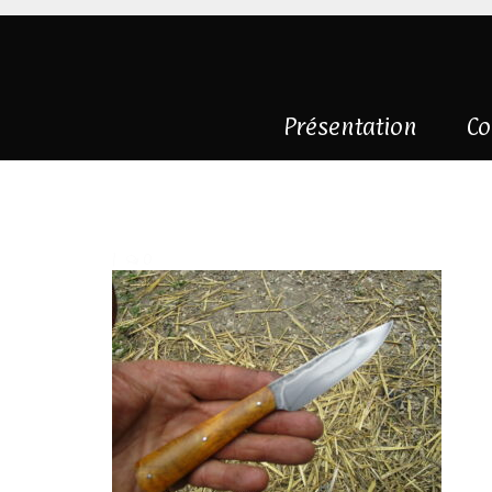
Présentation
Co
IMG_0423
|
0