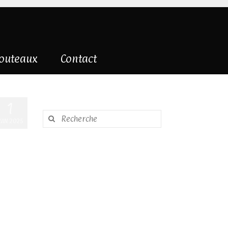
couteaux
Contact
1
Rechercher
UIN 2025
: