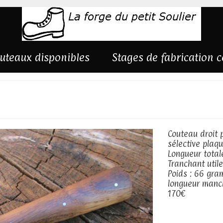
uteaux disponibles
Stages de fabrication 
chêne
Couteau droit 
sélective plaq
Longueur total
Tranchant util
Poids : 66 gr
longueur manc
170€