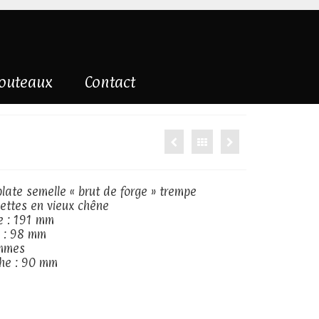
couteaux
Contact
plate semelle « brut de forge » trempe
uettes en vieux chêne
e : 191 mm
e : 98 mm
ammes
he : 90 mm