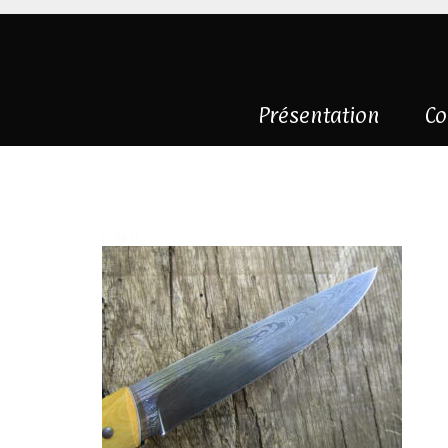
Présentation
Co
IMG_0198
|
0