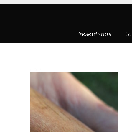
Présentation
Co
IMG_2872
|
0