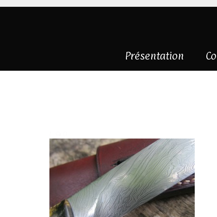
Présentation
Co
couteau-droit-d
détail-1
|
0