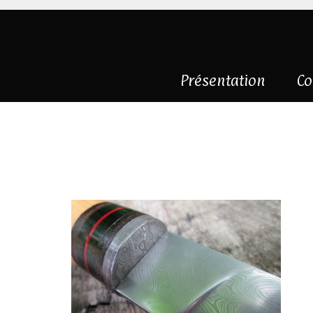
Présentation
Co
couteau-droit-so
détail-4
|
0