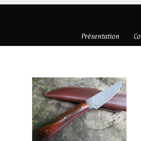
Présentation
Co
couteau-droit-wo
|
0