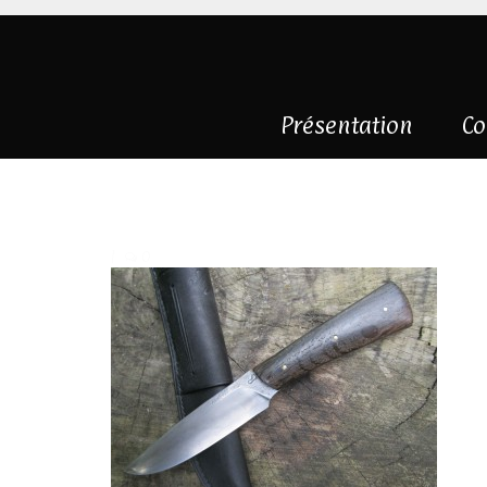
Présentation
Co
couteau-droit-vi
|
0