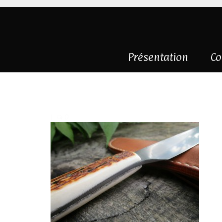
Présentation
Co
couteau-droit-bo
|
0