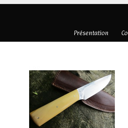
Présentation
Co
couteau-droit-bu
|
0