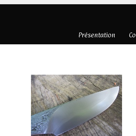
Présentation
Co
IMG_0231
|
0