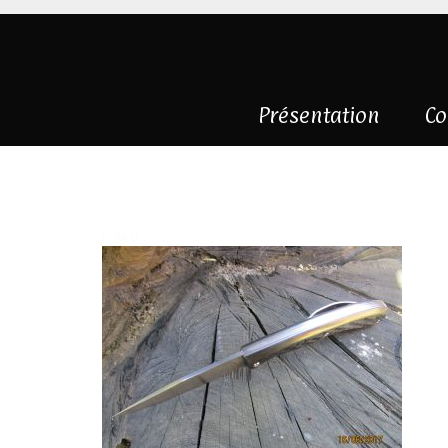
Présentation
Co
IMG_1868
|
0