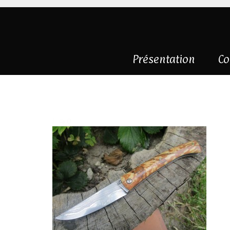
Présentation
Co
sandwich hêtre é
|
0