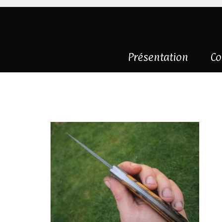
Présentation
Co
IMG_2465
|
0