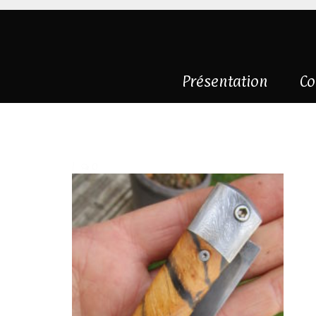
Présentation
Co
IMG_2471
|
0