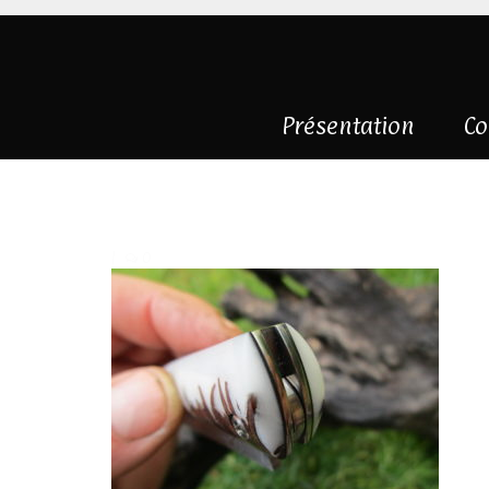
Présentation
Co
IMG_3066
|
0