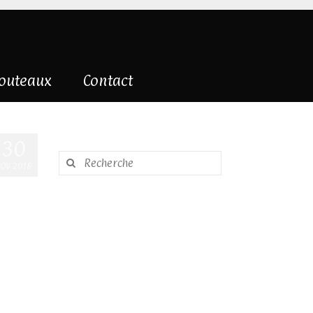
couteaux
Contact
30
Rechercher
OV 2018
: