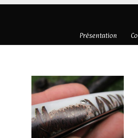
Présentation
Co
IMG_3072
|
0