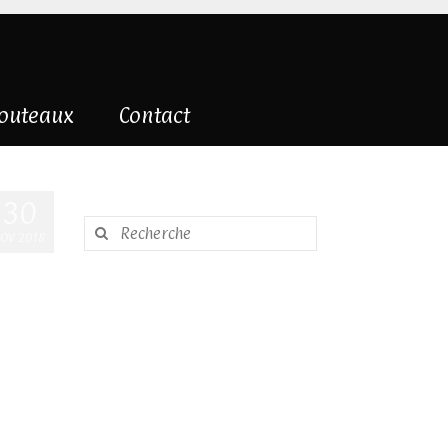
couteaux
Contact
30
Rechercher
OV 2018
: