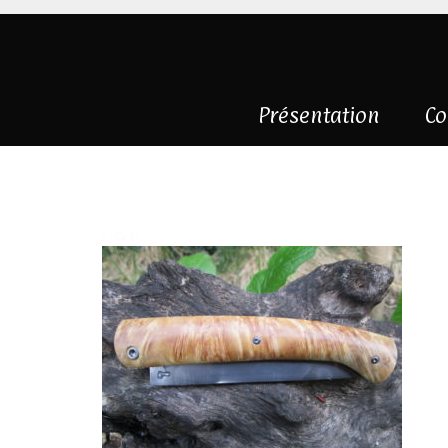
Présentation
Co
IMG_3310
|
0