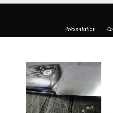
Présentation
Co
carbone et 125S
|
0