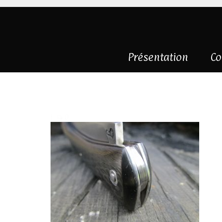
Présentation
Co
carbone et 125S
|
0