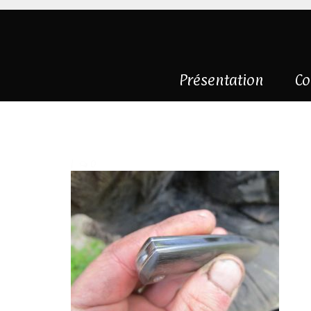
Présentation
Co
carbone et 125Sc
|
0