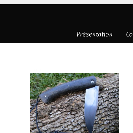
Présentation
Co
IMG_3181
|
0