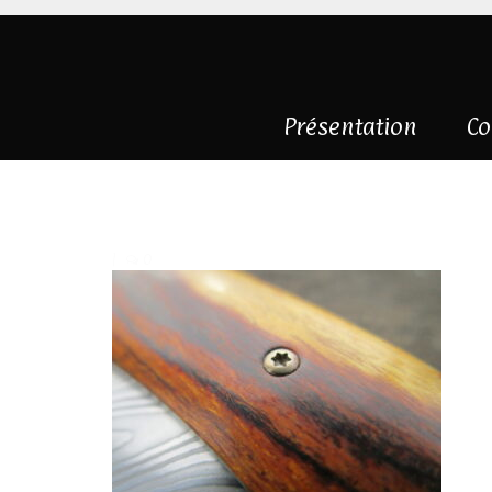
Présentation
Co
IMG_6401
|
0