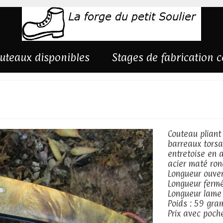
uteaux disponibles
Stages de fabrication 
s damas et buis
Couteau pliant
barreaux torsad
entretoise en a
acier maté rond
Longueur ouver
Longueur fermé
Longueur lam
Poids : 59 gr
Prix avec poche