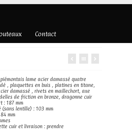
couteaux
Contact
 piémontais lame acier damassé quatre
é , plaquettes en buis , platines en titane,
cier damassé , rivets en maillechort, axe
elles de friction en bronze, dragonne cuir
t : 187 mm
 (sans lentille) : 103 mm
e 84 mm
ammes
tte cuir et livraison : prendre
contact