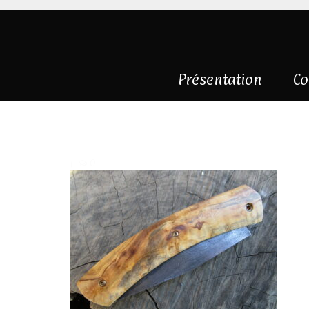
Présentation
Co
IMG_7147
|
0