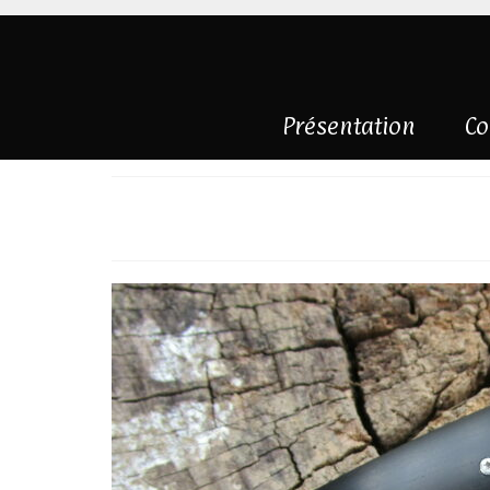
Présentation
Co
Sandwich et ébè