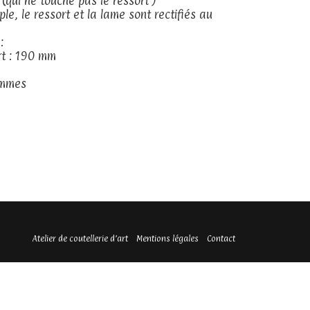
 (qui ne touche pas le ressort )
e, le ressort et la lame sont rectifiés au
:
rt : 190 mm
ammes
Atelier de coutellerie d’art
Mentions légales
Contact