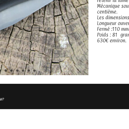
retenir la lame
Mécanique soupl
centième.
Les dimensions
Longueur ouve
Fermé :110 mm
Poids : 81 gr
630€ environ.
 WP