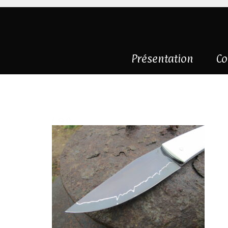
Présentation
Co
IMG_0395
|
0