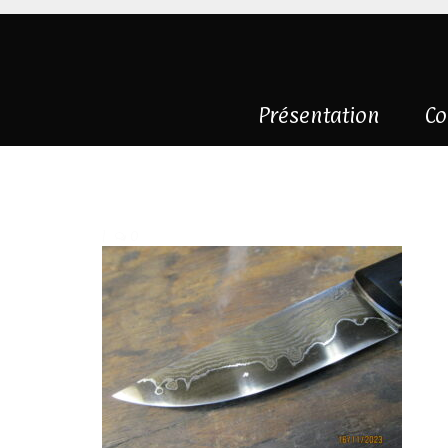
Présentation
Co
IMG_7615
|
0