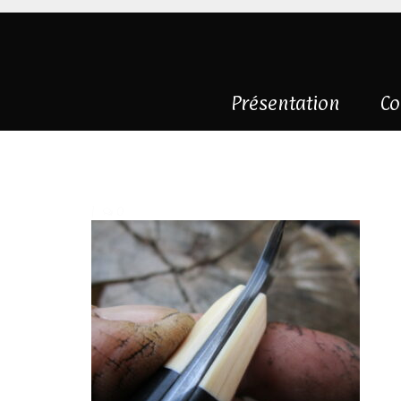
Présentation
Co
IMG_0464
|
0