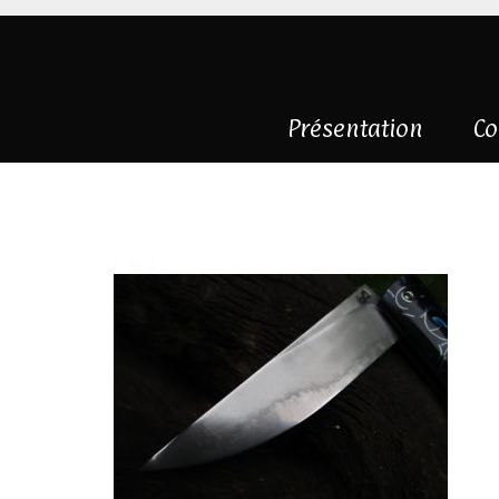
Présentation
Co
IMG_2694
|
0