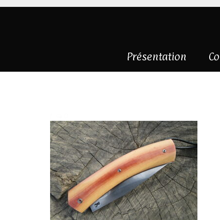
Présentation
Co
IMG_6420
|
0