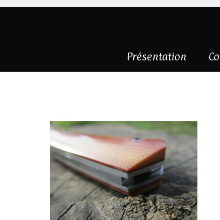
Présentation
Co
IMG_6423
|
0