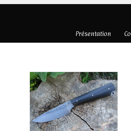
Présentation
Co
IMG_7133
|
0