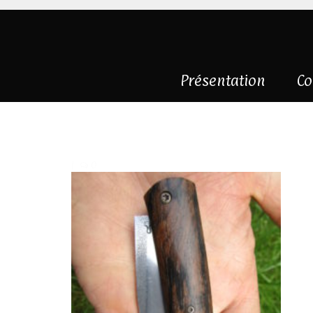
Présentation
Co
IMG_3524
|
0