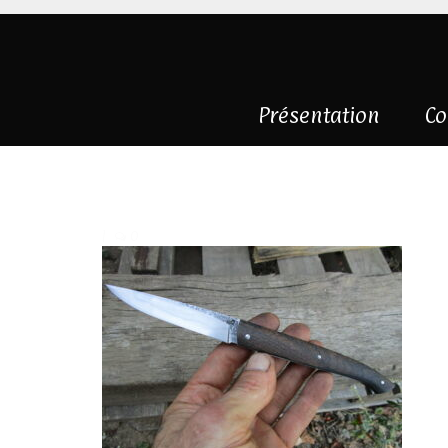
Présentation
Co
IMG_0067
|
0