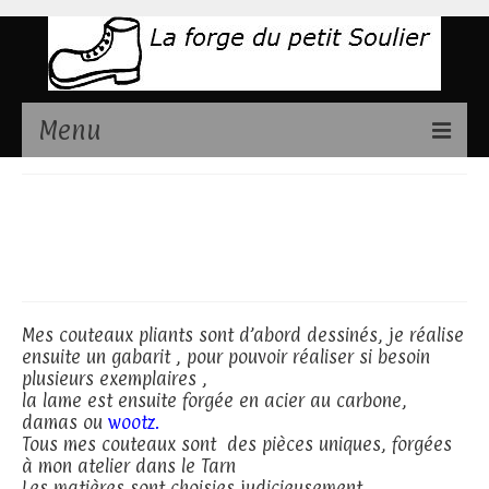
Menu
Présentation
Couteaux pliants
Couteaux disponibles
disponibles
Stages de fabrication couteaux
Contact
Mes couteaux pliants sont d’abord dessinés, je réalise
ensuite un gabarit , pour pouvoir réaliser si besoin
plusieurs exemplaires ,
la lame est ensuite forgée en acier au carbone,
damas ou
wootz.
Tous mes couteaux sont des pièces uniques, forgées
à mon atelier dans le Tarn
Les matières sont choisies judicieusement.