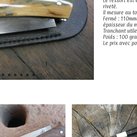
Le ressort est 
riveté.
Il mesure au to
Fermé : 110mm
épaisseur du 
Tranchant util
Poids : 100 g
Le prix avec po