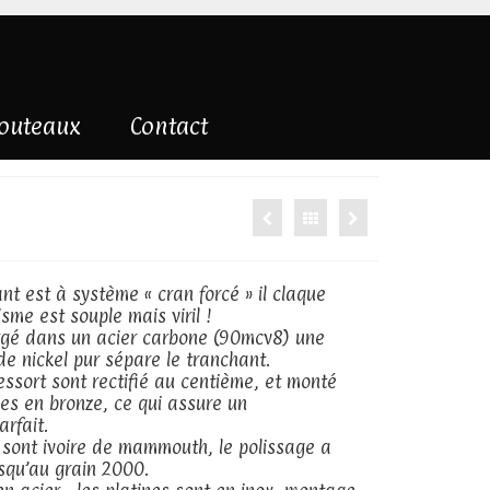
couteaux
Contact
nt est à système « cran forcé » il claque
sme est souple mais viril !
rgé dans un acier carbone (90mcv8) une
 de nickel pur sépare le tranchant.
essort sont rectifié au centième, et monté
les en bronze, ce qui assure un
rfait.
 sont ivoire de mammouth, le polissage a
usqu’au grain 2000.