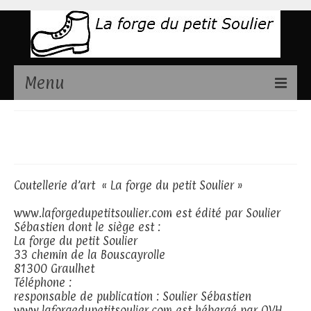
Menu
Présentation
Mentions légales
Couteaux disponibles
Stages de fabrication couteaux
Coutellerie d’art « La forge du petit Soulier »
Contact
www.laforgedupetitsoulier.com est édité par Soulier
Sébastien dont le siège est :
La forge du petit Soulier
33 chemin de la Bouscayrolle
81300 Graulhet
Téléphone :
0660290207
responsable de publication : Soulier Sébastien
www.laforgedupetitsoulier.com est hébergé par OVH