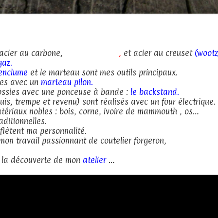
acier au carbone,
acier damassé
,
et acier au creuset
(wootz
gaz
.
’enclume
et le marteau sont mes outils principaux.
lées avec un
marteau pilon.
ossies avec une ponceuse à bande :
le backstand
.
uis, trempe et revenu) sont réalisés avec un four électrique.
tériaux nobles : bois, corne, ivoire de mammouth , os…
aditionnelles.
eflètent ma personnalité.
 mon travail passionnant de coutelier forgeron,
e la découverte de mon
atelier
…