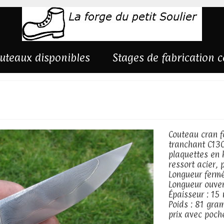
uteaux disponibles
Stages de fabrication 
e échauffé
Couteau cran fo
tranchant C13
plaquettes en h
ressort acier, 
Longueur fermé
Longueur ouve
Épaisseur : 15
Poids : 81 gr
prix avec poch