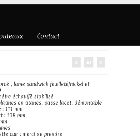
couteaux
Contact
rcé , lame sandwich feuilleté/nickel et
0
être échauffé stabilisé
platines en titanes, passe lacet, démontable
 : 111 mm
rt : 198 mm
 mm
ammes
ette cuir : merci de prendre
contact