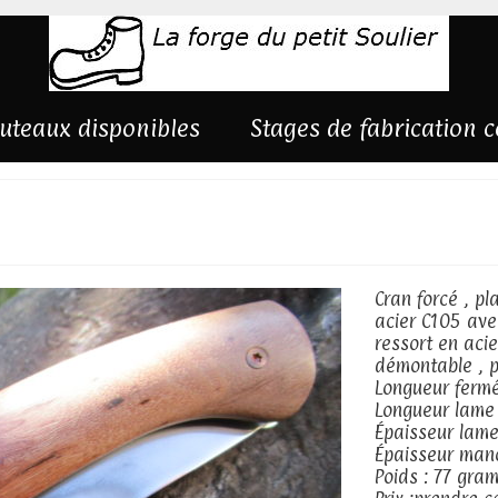
uteaux disponibles
Stages de fabrication 
C105
Cran forcé , p
acier C105 avec
ressort en acie
démontable , p
Longueur fermé
Longueur lame
Épaisseur lame
Épaisseur man
Poids : 77 gra