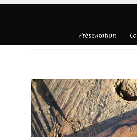
Présentation
Co
piémontais ziric