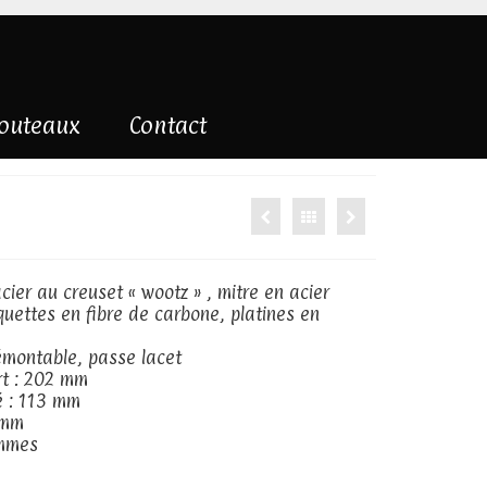
couteaux
Contact
cier au creuset « wootz » , mitre en acier
uettes en fibre de carbone, platines en
montable, passe lacet
rt : 202 mm
é : 113 mm
 mm
ammes