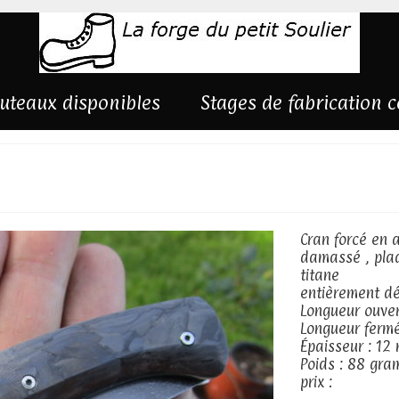
uteaux disponibles
Stages de fabrication 
t carbone
Cran forcé en a
damassé , plaq
titane
entièrement dé
Longueur ouve
Longueur ferm
Épaisseur : 12
Poids : 88 gr
prix :
contact